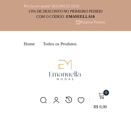
Precisa de ajuda? (62) 98222-5252
10% DE DESCONTO NO PRIMEIRO PEDIDO
Sign in
COM O CÓDIGO:
EMANUELLA10
Rastrear Pedido
Home
Todos os Produtos
Remember me
Lost password?
LOG IN
0
R$
0,00
CREATE AN ACCOUNT