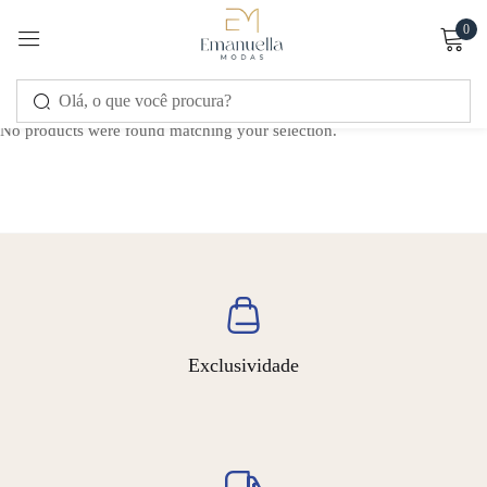
0
Sign in
No products were found matching your selection.
Remember me
Lost password?
LOG IN
Exclusividade
CREATE AN ACCOUNT